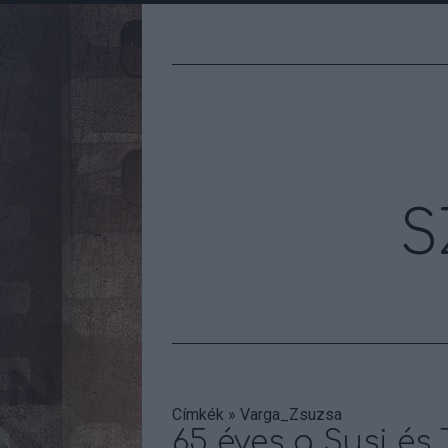
S
Címkék
»
Varga_Zsuzsa
65 éves a Susi és