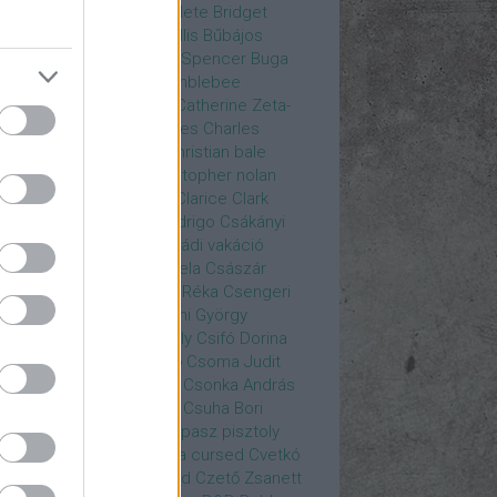
rea
Bozsó Péter
Brian élete
Bridget
nes
Brie Larson
Bruce Willis
Bűbájos
zorkák
Bubik István
Bud Spencer
Buga
ab
bukott birodalom
Bumblebee
eron Diaz
Casablanca
Catherine Zeta-
nes
CD Projekt Red
Charles
Charles
nce
Charmed
Chicago
christian bale
istopher Eccleston
christopher nolan
is Hemsworth
címadás
Clarice
Clark
egg
Columbo
Crespo Rodrigo
Csákányi
ter
Csákányi László
Családi vakáció
nkó Zoltán
Császár Angela
Császár
ert
Cseke Péter
Csellár Réka
Csengeri
la
Csere Ágnes
Cserhalmi György
rnák János
Csiby Gergely
Csifó Dorina
llagok Háborúja
Csodanő
Csoma Judit
omós Mari
Csondor Kata
Csonka András
re Gábor
Csörögi István
Csuha Bori
ha Lajos
Csuja Imre
Csupasz pisztoly
rka László
Csűrös Karola
cursed
Cvetkó
ndor
Cyborg
Czető Roland
Czető Zsanett