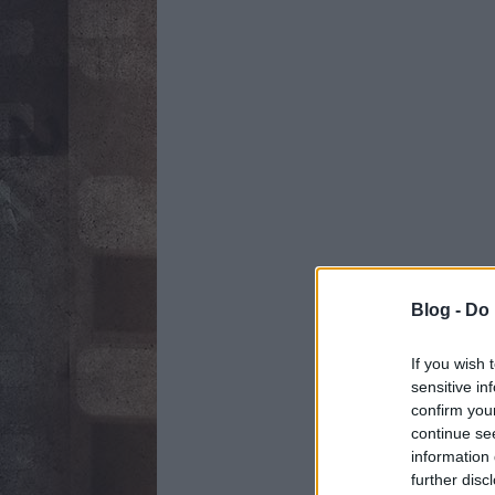
Blog -
Do 
If you wish 
sensitive in
confirm you
continue se
information 
further disc