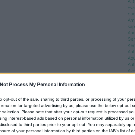
Ali
Éva
cso
Ame
kap
And
Ser
Ken
Ant
Aq
Aut
Ave
Ébr
bos
Not Process My Personal Information
Uni
hal
to opt-out of the sale, sharing to third parties, or processing of your per
Han
formation for targeted advertising by us, please use the below opt-out s
be
r selection. Please note that after your opt-out request is processed y
Not
eing interest-based ads based on personal information utilized by us or
söt
disclosed to third parties prior to your opt-out. You may separately opt-
szo
losure of your personal information by third parties on the IAB’s list of
Bab