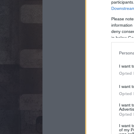
participants
Downstream 
Please note
information 
deny consent
in below Go
Persona
I want t
Opted 
I want t
Opted 
I want 
Advertis
Opted 
I want t
of my P
was col