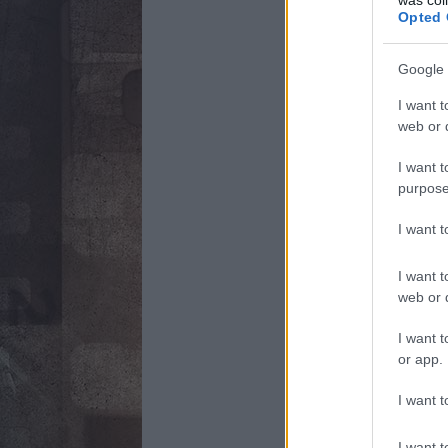
Opted 
Google 
I want t
web or d
I want t
purpose
I want 
I want t
web or d
I want t
or app.
I want t
I want t