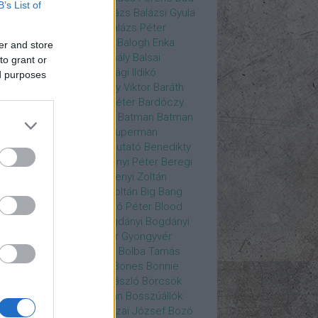
B’s List of
ys
Bajos csajok
bakik
Balázs
Balázsi Gyula
ázs Ági
Balázs Andrea
Balázs Péter
durs Gate 3
Balogh Anna
Balogh Erika
er and store
ogh Mix Stúdió
Balog Mihály
Balsai
to grant or
ika
Bánfalvi Eszter
Bánsági Ildikó
ed purposes
abás Kiss Zoltán
Baradlay Viktor
Baráth
ván
Barát Attia
Barbinek Péter
Bardóczy
la
Bartsch Kata
Básti Juli
Batman
Batman
erman ellen
Batman v Superman
tlejuice
Békés Itala
bemutató
Benedikty
cell
Benkő Péter
Bercsényi Péter
Beregi
er
Bertalan Ágnes
Berzsenyi Zoltán
enczi Árpád
Bezerédi Zoltán
Big Bang
ia Kft.
Blake Lively
Blaskó Péter
Blood
 Wine
Bodrogi Gyula
Bogdányi
Bogdányi
nilla
Bognár Anna
Bognár Gyöngyvér
gnár Tamás
Bognár Zsolt
Bolba Tamás
dog Gábor
Bolla Róbert
Bones
Bonnie
t
Borbás Gabi
Borbély László
Börcsök
kő
Boros Zoltán
Bor Zoltán
Bosszúállók
ár Endre
Both András
Bozai József
Bozó