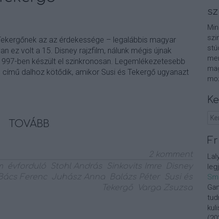
sz
Min
szi
Tekergőnek az az érdekessége – legalábbis magyar
stú
 ez volt a 15. Disney rajzfilm, nálunk mégis újnak
men
 1997-ben készült el szinkronosan. Legemlékezetesebb
mag
te című dalhoz kötődik, amikor Susi és Tekergő ugyanazt
moz
Ke
TOVÁBB
Fr
2
komment
Lal
m
évforduló
Stohl András
Sinkovits Imre
Disney
leg
Bács Ferenc
Juhász Anna
Balázs Péter
Susi és
Sm
Gan
Tekergő
Varga Zsuzsa
tud
kul
(
20