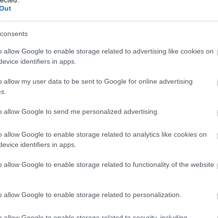
And
Out
Jo
bos
consents
Jak
Cam
o allow Google to enable storage related to advertising like cookies on
Jo
evice identifiers in apps.
Da
Chr
o allow my user data to be sent to Google for online advertising
Chr
s.
Gr
Esz
to allow Google to send me personalized advertising.
Csa
Rób
o allow Google to enable storage related to analytics like cookies on
Atti
evice identifiers in apps.
Cse
Csi
o allow Google to enable storage related to functionality of the website
Cs
Cső
Csu
o allow Google to enable storage related to personalization.
Csu
Sá
o allow Google to enable storage related to security, including