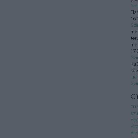
Bet
Fla
16:
Szi
mer
ter
még
17:
Szi
KalE
köt
Ind
Szi
C
007
szű
Agá
Air
Ale