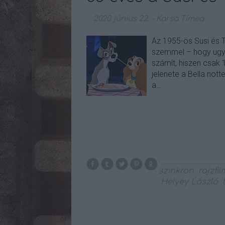
2020. június 22.
-
Karsa Tímea
Az 1955-ös Susi és 
szemmel – hogy ugyan
számít, hiszen csak
jelenete a Bella not
a…
szinkron
rajzfil
Helyey László