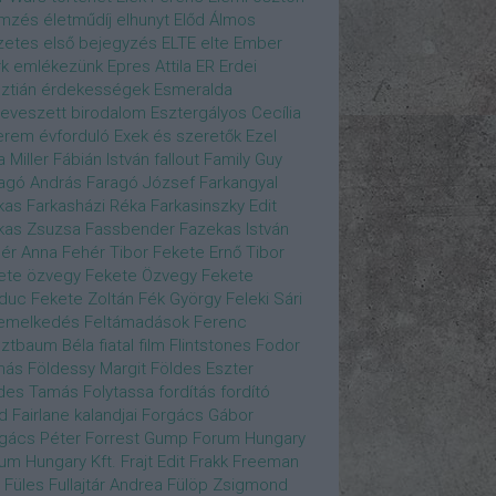
emzés
életműdíj
elhunyt
Előd Álmos
zetes
első bejegyzés
ELTE
elte
Ember
k
emlékezünk
Epres Attila
ER
Erdei
sztián
érdekességek
Esmeralda
eveszett birodalom
Esztergályos Cecília
erem
évforduló
Exek és szeretők
Ezel
a Miller
Fábián István
fallout
Family Guy
agó András
Faragó József
Farkangyal
kas
Farkasházi Réka
Farkasinszky Edit
kas Zsuzsa
Fassbender
Fazekas István
ér Anna
Fehér Tibor
Fekete Ernő Tibor
ete özvegy
Fekete Özvegy
Fekete
duc
Fekete Zoltán
Fék György
Feleki Sári
emelkedés
Feltámadások
Ferenc
ztbaum Béla
fiatal
film
Flintstones
Fodor
más
Földessy Margit
Földes Eszter
des Tamás
Folytassa
fordítás
fordító
d Fairlane kalandjai
Forgács Gábor
gács Péter
Forrest Gump
Forum Hungary
um Hungary Kft.
Frajt Edit
Frakk
Freeman
Füles
Fullajtár Andrea
Fülöp Zsigmond