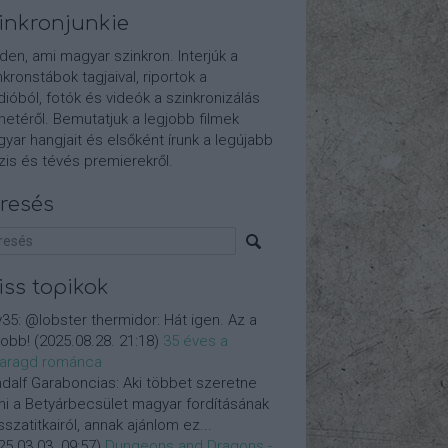
inkronjunkie
den, ami magyar szinkron. Interjúk a
nkronstábok tagjaival, riportok a
dióból, fotók és videók a szinkronizálás
etéről. Bemutatjuk a legjobb filmek
yar hangjait és elsőként írunk a legújabb
is és tévés premierekről.
resés
iss topikok
y35:
@lobster thermidor: Hát igen. Az a
jobb!
(
2025.08.28. 21:18
)
35 éves a
aragd románca
dalf Garaboncias:
Aki többet szeretne
ni a Betyárbecsület magyar fordításának
isszatitkairól, annak ajánlom ez...
25.03.03. 09:57
)
Dungeons and Dragons -