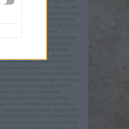
gány Judit
Czvetkó Sándor
D&D
Dabbs
er
Dagobert McChip
Dallas
Dallos Szilvia
yi Krisztián
Dan Fogler
Darázs
Dark world
id Bowie
David Morse
Dawn of Justice
s of Future Past
Da Vinci-kód
DC Comics
adpool
deadpool
Deadpool és
zsomák
Dead To Me
Debreczeny Csaba
 királynője
Denevérember
Derrick
Dér
lt
Dévai Balázs
Devora Wilde
Dexter
sőffy Rajz Katalin
díjátadó
direct dub
dios
Disney
Disney szinkron
DnD
Dobó
kő
Dobránszky Zoltán
Doctor Strange
zi Orsolya
Doktor Strange
Dolmány Attila
mány Bogdányi Korina
Donald Sutherland
ner György
Dózsa László
Dr. Bubó
Dr.
istian Troy
Dr. Csont
dramaturg
skóczy Balázs
Dr Strange
dubbing
mbo
Dumb és Dumber
Dűne
Dungeons
 Dragons
Ébredő Erő
Eddie Murphy
Eddie
dmayne
Edward Norton
egyetemi képzés
 bogár élete
Egy rém rendes család
Egy
r Wars történet
Elek Ferenc
Elemi ösztön