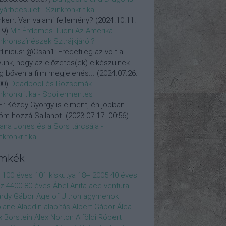
yárbecsület - Szinkronkritika
nkerr:
Van valami fejlemény?
(
2024.10.11.
19
)
Mit Érdemes Tudni Az Amerikai
nkronszínészek Sztrájkjáról?
linicus:
@Csan1: Eredetileg az volt a
vünk, hogy az előzetes(ek) elkészülnek
 bőven a film megjelenés...
(
2024.07.26.
00
)
Deadpool és Rozsomák -
nkronkritika - Spoilermentes
l:
Kézdy György is elment, én jobban
öm hozzá Sallahot.
(
2023.07.17. 00:56
)
iana Jones és a Sors tárcsája -
nkronkritika
ímkék
100 éves
101 kiskutya
18+
2005
40 éves
z
4400
80 éves
Ábel Anita
ace ventura
rdy Gábor
Age of Ultron
agymenok
plane
Aladdin
alapítás
Albert Gábor
Álca
x Borstein
Alex Norton
Alföldi Róbert