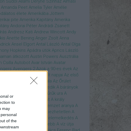
son Sudol
Állami Déryné Színház
Almási
Amanda Peet
Amelia Tyler
Amélie
dálatos élete
Amerikába Jöttem
rikai pite
Amerika Kapitány
Amerika
itány
Andorai Péter
Andrádi Zsanett
rás
Andresz Kati
Andrew Wincott
Andy
kis
Anette Bening
Anger Zsolt
Anna
drick
Ansel Elgort
Antal László
Antal Olga
hony Hopkins
Apádra ütök
Aprics László
uaman
átkozott
Austin Powers
Ausztrália
h Csilla
Autobot
Avar István
Avatar
ngers
Avengers 2
Azok a 90-es évek
Az
edő Erő
Az eljövendő múlt napjai
Az első
szúálló
Az igazság hajnala
Az Őrület
verzumában
Az Utolsó Jedik
A bárányok
lgatnak
A bérgyilkos
A gyűrűk ura
A
sonal or
gya és a Darázs
A hobbit
A király
ection to
széde
A kis hableány
A nemzet aranya
A
ou may
re Dame i toronyőr
A sebezhetetlen
A
 personal
ét lovag
A sötét lovag - Felemelkedés
A
out of the
mszéd nője mindig zöldebb
A víz útja
 downstream
y Driver
Bácskai János
Bács Ferenc
Bad