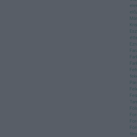
el
elő
Már
Kri
Esz
étt
Ezr
Far
Far
Far
Feh
fek
Pár
Fel
Fes
Ta
Föl
For
For
Fór
film