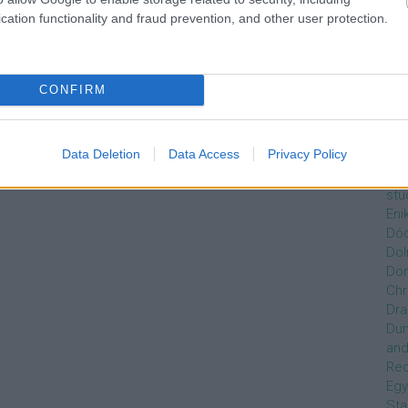
Czi
cation functionality and fraud prevention, and other user protection.
Gre
Dán
Dav
Day
CONFIRM
De
Ro
Dél
Data Deletion
Data Access
Privacy Policy
Zso
Dez
stu
Eni
Dóc
Dol
Dör
Chr
Dra
Du
and
Re
Egy
Sta