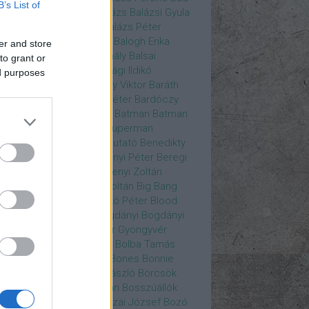
B’s List of
ys
Bajos csajok
bakik
Balázs
Balázsi Gyula
ázs Ági
Balázs Andrea
Balázs Péter
durs Gate 3
Balogh Anna
Balogh Erika
er and store
ogh Mix Stúdió
Balog Mihály
Balsai
to grant or
ika
Bánfalvi Eszter
Bánsági Ildikó
ed purposes
abás Kiss Zoltán
Baradlay Viktor
Baráth
ván
Barát Attia
Barbinek Péter
Bardóczy
la
Bartsch Kata
Básti Juli
Batman
Batman
erman ellen
Batman v Superman
tlejuice
Békés Itala
bemutató
Benedikty
cell
Benkő Péter
Bercsényi Péter
Beregi
er
Bertalan Ágnes
Berzsenyi Zoltán
enczi Árpád
Bezerédi Zoltán
Big Bang
ia Kft.
Blake Lively
Blaskó Péter
Blood
 Wine
Bodrogi Gyula
Bogdányi
Bogdányi
nilla
Bognár Anna
Bognár Gyöngyvér
gnár Tamás
Bognár Zsolt
Bolba Tamás
dog Gábor
Bolla Róbert
Bones
Bonnie
t
Borbás Gabi
Borbély László
Börcsök
kő
Boros Zoltán
Bor Zoltán
Bosszúállók
ár Endre
Both András
Bozai József
Bozó