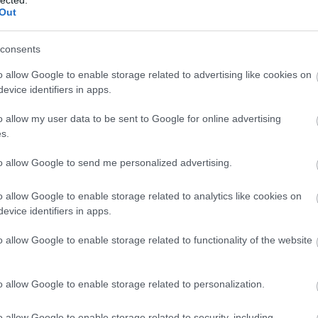
And
Out
Jo
bos
consents
Jak
Cam
o allow Google to enable storage related to advertising like cookies on
Jo
evice identifiers in apps.
Da
Chr
o allow my user data to be sent to Google for online advertising
Chr
s.
Gr
Esz
to allow Google to send me personalized advertising.
Csa
Rób
o allow Google to enable storage related to analytics like cookies on
Atti
evice identifiers in apps.
Cse
Csi
o allow Google to enable storage related to functionality of the website
Cs
Cső
Csu
o allow Google to enable storage related to personalization.
Csu
Sá
o allow Google to enable storage related to security, including