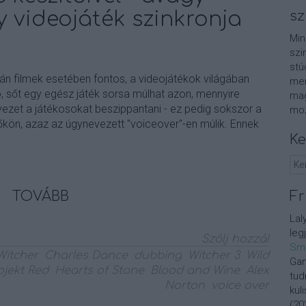
 videojáték szinkronja
sz
Min
szi
stú
n filmek esetében fontos, a videojátékok világában
men
 sőt egy egész játék sorsa múlhat azon, mennyire
mag
ezet a játékosokat beszippantani - ez pedig sokszor a
moz
kön, azaz az úgynevezett "voiceover"-en múlik. Ennek
Ke
TOVÁBB
Fr
Lal
leg
Szólj hozzá!
Sm
Witcher
Charles Dance
dubbing
Witcher 3
Wild
Gan
ojekt Red
Hearts of Stone
Blood and Wine
Alex
tud
Norton
voice over
kul
(
20