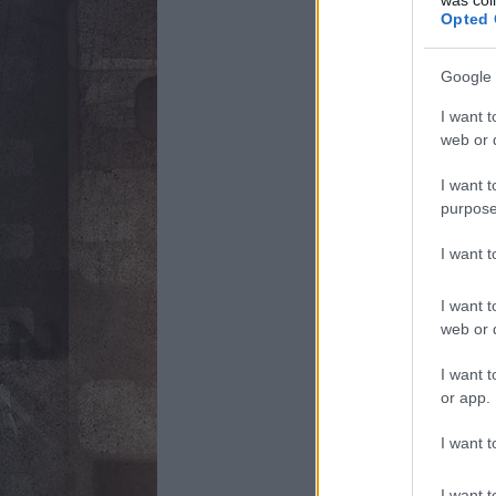
Opted 
Google 
I want t
web or d
I want t
purpose
I want 
I want t
web or d
I want t
or app.
I want t
I want t