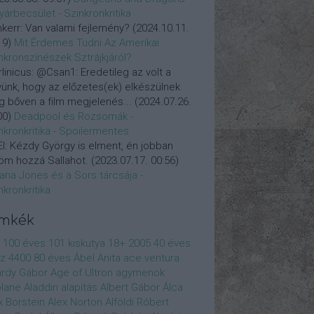
yárbecsület - Szinkronkritika
nkerr:
Van valami fejlemény?
(
2024.10.11.
19
)
Mit Érdemes Tudni Az Amerikai
nkronszínészek Sztrájkjáról?
linicus:
@Csan1: Eredetileg az volt a
vünk, hogy az előzetes(ek) elkészülnek
 bőven a film megjelenés...
(
2024.07.26.
00
)
Deadpool és Rozsomák -
nkronkritika - Spoilermentes
l:
Kézdy György is elment, én jobban
öm hozzá Sallahot.
(
2023.07.17. 00:56
)
iana Jones és a Sors tárcsája -
nkronkritika
ímkék
100 éves
101 kiskutya
18+
2005
40 éves
z
4400
80 éves
Ábel Anita
ace ventura
rdy Gábor
Age of Ultron
agymenok
plane
Aladdin
alapítás
Albert Gábor
Álca
x Borstein
Alex Norton
Alföldi Róbert