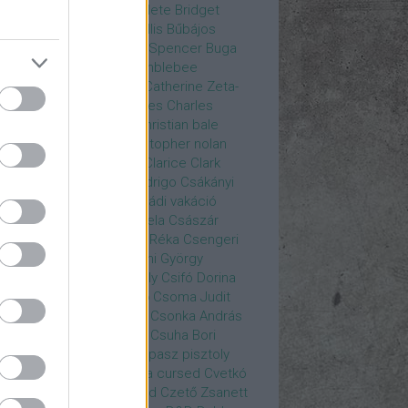
rea
Bozsó Péter
Brian élete
Bridget
nes
Brie Larson
Bruce Willis
Bűbájos
zorkák
Bubik István
Bud Spencer
Buga
ab
bukott birodalom
Bumblebee
eron Diaz
Casablanca
Catherine Zeta-
nes
CD Projekt Red
Charles
Charles
nce
Charmed
Chicago
christian bale
istopher Eccleston
christopher nolan
is Hemsworth
címadás
Clarice
Clark
egg
Columbo
Crespo Rodrigo
Csákányi
ter
Csákányi László
Családi vakáció
nkó Zoltán
Császár Angela
Császár
ert
Cseke Péter
Csellár Réka
Csengeri
la
Csere Ágnes
Cserhalmi György
rnák János
Csiby Gergely
Csifó Dorina
llagok Háborúja
Csodanő
Csoma Judit
omós Mari
Csondor Kata
Csonka András
re Gábor
Csörögi István
Csuha Bori
ha Lajos
Csuja Imre
Csupasz pisztoly
rka László
Csűrös Karola
cursed
Cvetkó
ndor
Cyborg
Czető Roland
Czető Zsanett