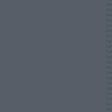
el
elő
Már
Kri
Esz
étt
Ezr
Far
Far
Far
Feh
fek
Pár
Fel
Fes
Ta
Föl
For
For
Fór
film