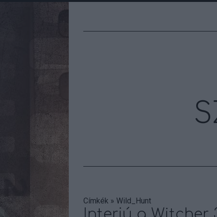
S
Címkék
»
Wild_Hunt
Interjú a Witcher 