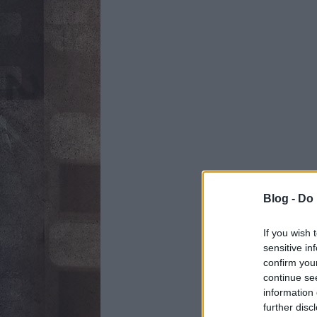
Blog -
Do 
If you wish 
sensitive in
confirm you
continue se
information 
further disc