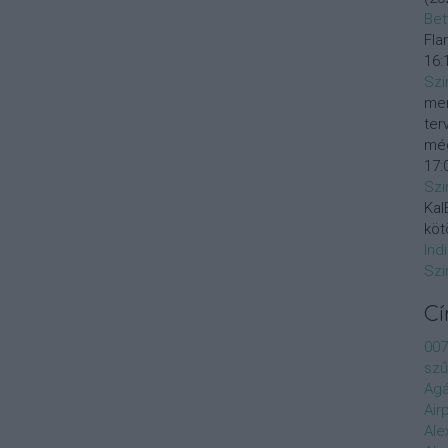
Bet
Fla
16:
Szi
mer
ter
még
17:
Szi
KalE
köt
Ind
Szi
C
007
szű
Agá
Air
Ale