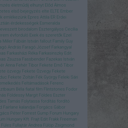
emzés
életműdíj
elhunyt
Előd Álmos
zetes
első bejegyzés
elte
ELTE
Ember
k
emlékezünk
Epres Attila
ER
Erdei
sztián
érdekességek
Esmeralda
eveszett birodalom
Esztergályos Cecília
erem
évforduló
Exek és szeretők
Ezel
a Miller
Fábián István
fallout
Family Guy
agó András
Faragó József
Farkangyal
kas
Farkasházi Réka
Farkasinszky Edit
kas Zsuzsa
Fassbender
Fazekas István
ér Anna
Fehér Tibor
Fekete Ernő Tibor
ete özvegy
Fekete Özvegy
Fekete
duc
Fekete Zoltán
Fék György
Feleki Sári
emelkedés
Feltámadások
Ferenc
ztbaum Béla
fiatal
film
Flintstones
Fodor
más
Földessy Margit
Földes Eszter
des Tamás
Folytassa
fordítás
fordító
d Fairlane kalandjai
Forgács Gábor
gács Péter
Forrest Gump
Forum Hungary
um Hungary Kft.
Frajt Edit
Frakk
Freeman
Füles
Fullajtár Andrea
Fülöp Zsigmond