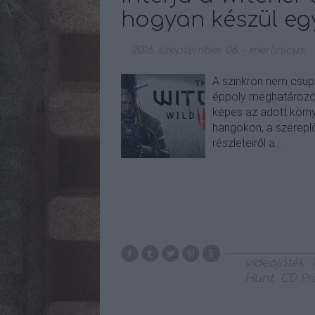
hogyan készül egy
2016. szeptember 06.
-
merlinicus
A szinkron nem csupá
éppoly meghatározó,
képes az adott körny
hangokon, a szereplő
részleteiről a…
videojáték
Hunt
CD Pr