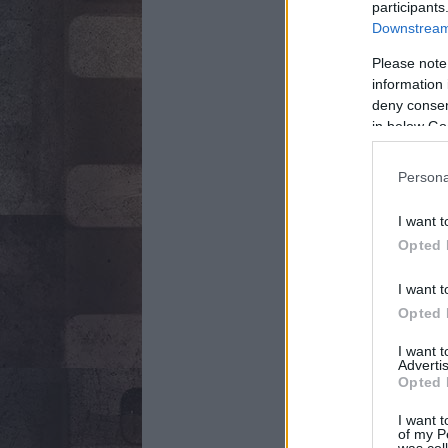
participants
Downstream 
Please note
information 
deny consent
in below Go
Persona
I want t
Opted 
I want t
Opted 
I want 
Advertis
Opted 
I want t
of my P
was col