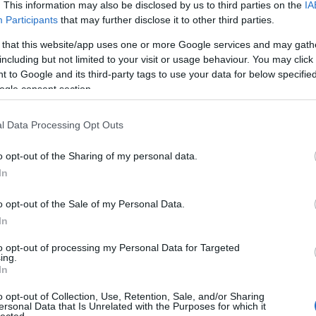
. This information may also be disclosed by us to third parties on the
IA
Bo
Participants
that may further disclose it to other third parties.
Bal
Bal
 that this website/app uses one or more Google services and may gath
Bal
including but not limited to your visit or usage behaviour. You may click 
Món
 to Google and its third-party tags to use your data for below specifi
Bar
ogle consent section.
Ist
Atti
l Data Processing Opt Outs
Sup
Bee
o opt-out of the Sharing of my personal data.
Mar
In
Pét
Bes
o opt-out of the Sale of my Personal Data.
Med
and
In
Tita
to opt-out of processing my Personal Data for Targeted
Bo
ing.
Bol
In
Hun
Eni
o opt-out of Collection, Use, Retention, Sale, and/or Sharing
ersonal Data that Is Unrelated with the Purposes for which it
Bot
lected.