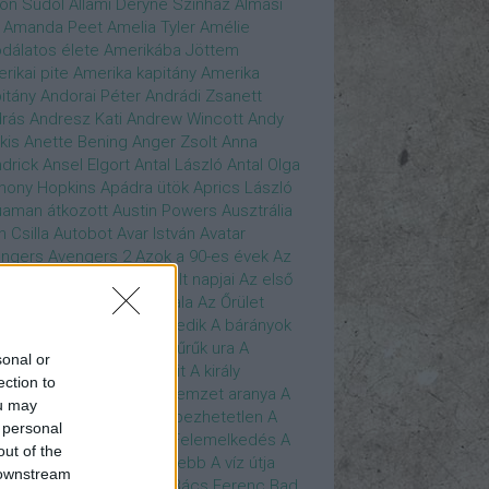
son Sudol
Állami Déryné Színház
Almási
Amanda Peet
Amelia Tyler
Amélie
dálatos élete
Amerikába Jöttem
rikai pite
Amerika kapitány
Amerika
itány
Andorai Péter
Andrádi Zsanett
rás
Andresz Kati
Andrew Wincott
Andy
kis
Anette Bening
Anger Zsolt
Anna
drick
Ansel Elgort
Antal László
Antal Olga
hony Hopkins
Apádra ütök
Aprics László
uaman
átkozott
Austin Powers
Ausztrália
h Csilla
Autobot
Avar István
Avatar
ngers
Avengers 2
Azok a 90-es évek
Az
edő Erő
Az eljövendő múlt napjai
Az első
szúálló
Az igazság hajnala
Az Őrület
verzumában
Az Utolsó Jedik
A bárányok
lgatnak
A bérgyilkos
A gyűrűk ura
A
sonal or
gya és a Darázs
A hobbit
A király
ection to
széde
A kis hableány
A nemzet aranya
A
ou may
re Dame i toronyőr
A sebezhetetlen
A
 personal
ét lovag
A sötét lovag - Felemelkedés
A
out of the
mszéd nője mindig zöldebb
A víz útja
 downstream
y Driver
Bácskai János
Bács Ferenc
Bad