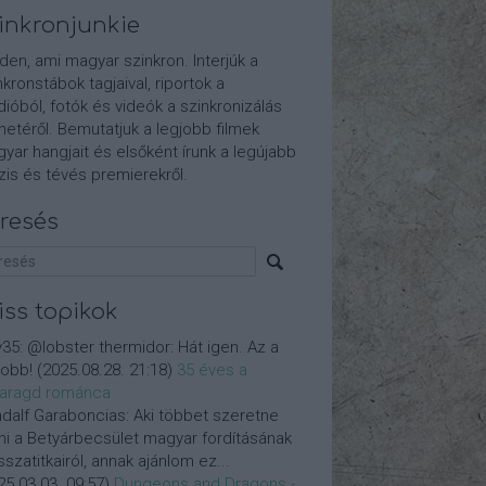
inkronjunkie
den, ami magyar szinkron. Interjúk a
nkronstábok tagjaival, riportok a
dióból, fotók és videók a szinkronizálás
etéről. Bemutatjuk a legjobb filmek
yar hangjait és elsőként írunk a legújabb
is és tévés premierekről.
resés
iss topikok
y35:
@lobster thermidor: Hát igen. Az a
jobb!
(
2025.08.28. 21:18
)
35 éves a
aragd románca
dalf Garaboncias:
Aki többet szeretne
ni a Betyárbecsület magyar fordításának
isszatitkairól, annak ajánlom ez...
25.03.03. 09:57
)
Dungeons and Dragons -