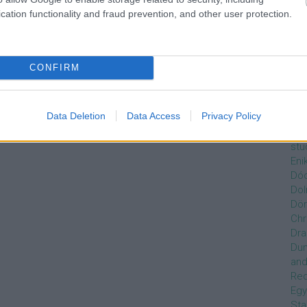
Czi
cation functionality and fraud prevention, and other user protection.
Gre
Dán
Dav
Day
CONFIRM
de
Ro
Dél
Data Deletion
Data Access
Privacy Policy
Zso
Dez
stu
Eni
Dóc
Dol
Dör
Chr
Dra
Du
and
Re
Egy
Sta