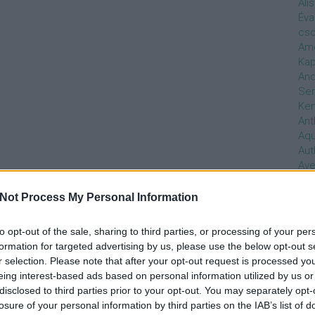
Ali
Éva
cso
Ame
Kap
And
Ser
Ken
Ant
Aq
Aut
Ave
Ébr
bos
Not Process My Personal Information
Uni
hal
to opt-out of the sale, sharing to third parties, or processing of your per
Han
formation for targeted advertising by us, please use the below opt-out s
be
r selection. Please note that after your opt-out request is processed y
Not
eing interest-based ads based on personal information utilized by us or
söt
disclosed to third parties prior to your opt-out. You may separately opt-
szo
losure of your personal information by third parties on the IAB’s list of
Bab