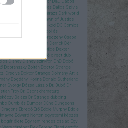
gány Judit
Czvetkó Sándor
D&D
Dabbs
er
Dagobert McChip
Dallas
Dallos Szilvia
yi Krisztián
Dan Fogler
Darázs
Dark world
id Bowie
David Morse
Dawn of Justice
s of Future Past
Da Vinci-kód
DC Comics
adpool
Deadpool
Deadpool és
zsomák
Dead To Me
Debreczeny Csaba
 királynője
Denevérember
Derrick
Dér
lt
Dévai Balázs
Devora Wilde
Dexter
sőffy Rajz Katalin
díjátadó
direct dub
dios
Disney
Disney szinkron
DnD
Dobó
kő
Dobránszky Zoltán
Doctor Strange
zi Orsolya
Doktor Strange
Dolmány Attila
mány Bogdányi Korina
Donald Sutherland
ner György
Dózsa László
Dr. Bubó
Dr.
istian Troy
Dr. Csont
dramaturg
skóczy Balázs
Dr Strange
dubbing
mbo
Dumb és Dumber
Dűne
Dungeons
 Dragons
Ébredő Erő
Eddie Murphy
Eddie
dmayne
Edward Norton
egyetemi képzés
 bogár élete
Egy rém rendes család
Egy
r Wars történet
Elek Ferenc
Elemi ösztön