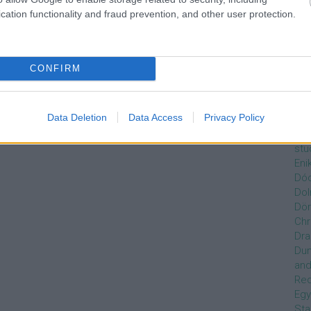
Czi
cation functionality and fraud prevention, and other user protection.
Gre
Dán
Dav
Day
CONFIRM
de
Ro
Dél
Data Deletion
Data Access
Privacy Policy
Zso
Dez
stu
Eni
Dóc
Dol
Dör
Chr
Dra
Du
and
Re
Egy
Sta