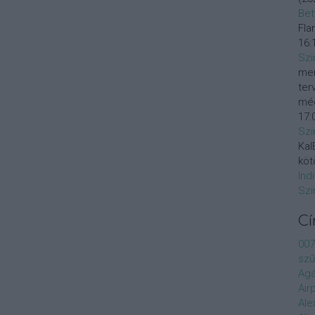
Bet
Fla
16:
Szi
mer
ter
még
17:
Szi
KalE
köt
Ind
Szi
C
007
szű
Agá
Air
Ale