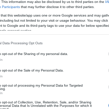
. This information may also be disclosed by us to third parties on the
IA
Bo
Participants
that may further disclose it to other third parties.
Bal
Bal
 that this website/app uses one or more Google services and may gath
Bal
including but not limited to your visit or usage behaviour. You may click 
Món
 to Google and its third-party tags to use your data for below specifi
Bar
ogle consent section.
Ist
Atti
l Data Processing Opt Outs
Sup
Bee
o opt-out of the Sharing of my personal data.
Mar
In
Pét
Bes
o opt-out of the Sale of my Personal Data.
Med
and
In
Tita
to opt-out of processing my Personal Data for Targeted
Bo
ing.
Bol
In
Hun
Eni
o opt-out of Collection, Use, Retention, Sale, and/or Sharing
ersonal Data that Is Unrelated with the Purposes for which it
Bot
lected.