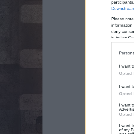
participants
Downstream 
Please note
information 
deny consent
in below Go
Persona
I want t
Opted 
I want t
Opted 
I want 
Advertis
Opted 
I want t
of my P
was col