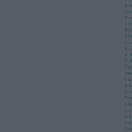
el
elő
Már
Kri
Esz
étt
Ezr
Far
Far
Far
Feh
fek
Pár
Fel
Fes
Ta
Föl
For
For
Fór
film