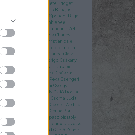
rea
Bozsó Péter
Brian élete
Bridget
nes
Brie Larson
Bruce Willis
Bűbájos
zorkák
Bubik István
Bud Spencer
Buga
ab
bukott birodalom
Bumblebee
eron Diaz
Casablanca
Catherine Zeta-
nes
CD Projekt Red
Charles
Charles
nce
Charmed
Chicago
christian bale
istopher Eccleston
christopher nolan
is Hemsworth
címadás
Clarice
Clark
egg
Columbo
Crespo Rodrigo
Csákányi
ter
Csákányi László
Családi vakáció
nkó Zoltán
Császár Angela
Császár
ert
Cseke Péter
Csellár Réka
Csengeri
la
Csere Ágnes
Cserhalmi György
rnák János
Csiby Gergely
Csifó Dorina
llagok Háborúja
Csodanő
Csoma Judit
omós Mari
Csondor Kata
Csonka András
re Gábor
Csörögi István
Csuha Bori
ha Lajos
Csuja Imre
Csupasz pisztoly
rka László
Csűrös Karola
cursed
Cvetkó
ndor
Cyborg
Czető Roland
Czető Zsanett