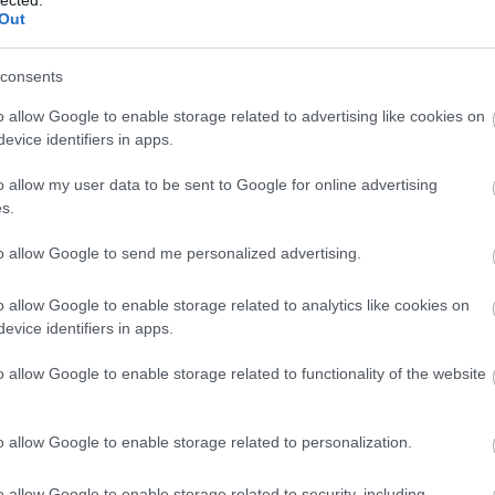
And
Out
Jo
bos
consents
Jak
Cam
o allow Google to enable storage related to advertising like cookies on
Jo
evice identifiers in apps.
Da
Chr
o allow my user data to be sent to Google for online advertising
Chr
s.
Gr
Esz
to allow Google to send me personalized advertising.
Csa
Rób
o allow Google to enable storage related to analytics like cookies on
Atti
evice identifiers in apps.
Cse
Csi
o allow Google to enable storage related to functionality of the website
Cs
Cső
Csu
o allow Google to enable storage related to personalization.
Csu
Sá
o allow Google to enable storage related to security, including