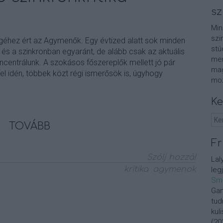
sz
Min
szi
géhez ért az Agymenők. Egy évtized alatt sok minden
stú
 és a szinkronban egyaránt, de alább csak az aktuális
men
ncentrálunk. A szokásos főszereplők mellett jó pár
mag
fel idén, többek közt régi ismerősök is, úgyhogy
moz
Ke
TOVÁBB
Fr
Szólj hozzá!
Lal
kritika
agymenok
leg
Sm
Gan
tud
kul
(
20