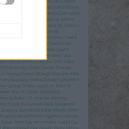
gány Judit
Czvetkó Sándor
D&D
Dabbs
er
Dagobert McChip
Dallas
Dallos Szilvia
yi Krisztián
Dan Fogler
Darázs
Dark world
id Bowie
David Morse
Dawn of Justice
s of Future Past
Da Vinci-kód
DC Comics
adpool
Deadpool
Deadpool és
zsomák
Dead To Me
Debreczeny Csaba
 királynője
Denevérember
Derrick
Dér
lt
Dévai Balázs
Devora Wilde
Dexter
sőffy Rajz Katalin
díjátadó
direct dub
dios
Disney
Disney szinkron
DnD
Dobó
kő
Dobránszky Zoltán
Doctor Strange
zi Orsolya
Doktor Strange
Dolmány Attila
mány Bogdányi Korina
Donald Sutherland
ner György
Dózsa László
Dr. Bubó
Dr.
istian Troy
Dr. Csont
dramaturg
skóczy Balázs
Dr Strange
dubbing
mbo
Dumb és Dumber
Dűne
Dungeons
 Dragons
Ébredő Erő
Eddie Murphy
Eddie
dmayne
Edward Norton
egyetemi képzés
 bogár élete
Egy rém rendes család
Egy
r Wars történet
Elek Ferenc
Elemi ösztön