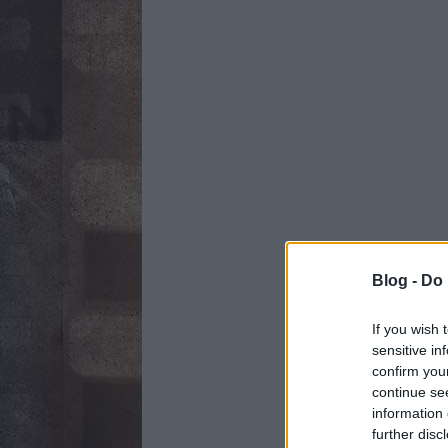
Blog -
Do 
If you wish 
sensitive in
confirm you
continue se
information 
further disc