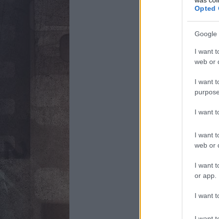
Opted 
Google 
I want t
web or d
I want t
purpose
I want 
I want t
web or d
I want t
or app.
I want t
I want t