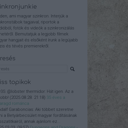
inkronjunkie
den, ami magyar szinkron. Interjúk a
nkronstábok tagjaival, riportok a
dióból, fotók és videók a szinkronizálás
etéről. Bemutatjuk a legjobb filmek
yar hangjait és elsőként írunk a legújabb
is és tévés premierekről.
resés
iss topikok
y35:
@lobster thermidor: Hát igen. Az a
jobb!
(
2025.08.28. 21:18
)
35 éves a
aragd románca
dalf Garaboncias:
Aki többet szeretne
ni a Betyárbecsület magyar fordításának
isszatitkairól, annak ajánlom ez...
25.03.03. 09:57
)
Dungeons and Dragons -