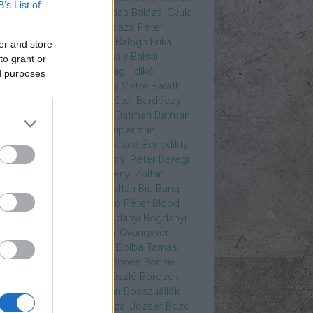
B’s List of
ys
Bajos csajok
bakik
Balázs
Balázsi Gyula
ázs Ági
Balázs Andrea
Balázs Péter
durs Gate 3
Balogh Anna
Balogh Erika
er and store
ogh Mix Stúdió
Balog Mihály
Balsai
to grant or
ika
Bánfalvi Eszter
Bánsági Ildikó
ed purposes
abás Kiss Zoltán
Baradlay Viktor
Baráth
ván
Barát Attia
Barbinek Péter
Bardóczy
la
Bartsch Kata
Básti Juli
Batman
Batman
erman ellen
Batman v Superman
tlejuice
Békés Itala
bemutató
Benedikty
cell
Benkő Péter
Bercsényi Péter
Beregi
er
Bertalan Ágnes
Berzsenyi Zoltán
enczi Árpád
Bezerédi Zoltán
Big Bang
ia Kft.
Blake Lively
Blaskó Péter
Blood
 Wine
Bodrogi Gyula
Bogdányi
Bogdányi
nilla
Bognár Anna
Bognár Gyöngyvér
gnár Tamás
Bognár Zsolt
Bolba Tamás
dog Gábor
Bolla Róbert
Bones
Bonnie
t
Borbás Gabi
Borbély László
Börcsök
kő
Boros Zoltán
Bor Zoltán
Bosszúállók
ár Endre
Both András
Bozai József
Bozó