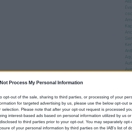
Ali
Éva
cso
Ame
Kap
And
Ser
Ken
Ant
Aq
Aut
Ave
Ébr
bos
Not Process My Personal Information
Uni
hal
to opt-out of the sale, sharing to third parties, or processing of your per
Han
formation for targeted advertising by us, please use the below opt-out s
be
r selection. Please note that after your opt-out request is processed y
Not
eing interest-based ads based on personal information utilized by us or
söt
disclosed to third parties prior to your opt-out. You may separately opt-
szo
losure of your personal information by third parties on the IAB’s list of
Bab