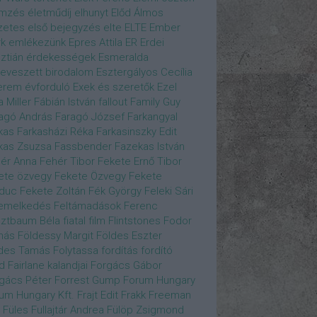
emzés
életműdíj
elhunyt
Előd Álmos
zetes
első bejegyzés
elte
ELTE
Ember
k
emlékezünk
Epres Attila
ER
Erdei
sztián
érdekességek
Esmeralda
eveszett birodalom
Esztergályos Cecília
erem
évforduló
Exek és szeretők
Ezel
a Miller
Fábián István
fallout
Family Guy
agó András
Faragó József
Farkangyal
kas
Farkasházi Réka
Farkasinszky Edit
kas Zsuzsa
Fassbender
Fazekas István
ér Anna
Fehér Tibor
Fekete Ernő Tibor
ete özvegy
Fekete Özvegy
Fekete
duc
Fekete Zoltán
Fék György
Feleki Sári
emelkedés
Feltámadások
Ferenc
ztbaum Béla
fiatal
film
Flintstones
Fodor
más
Földessy Margit
Földes Eszter
des Tamás
Folytassa
fordítás
fordító
d Fairlane kalandjai
Forgács Gábor
gács Péter
Forrest Gump
Forum Hungary
um Hungary Kft.
Frajt Edit
Frakk
Freeman
Füles
Fullajtár Andrea
Fülöp Zsigmond