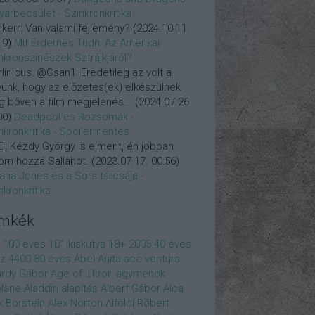
yárbecsület - Szinkronkritika
nkerr:
Van valami fejlemény?
(
2024.10.11.
19
)
Mit Érdemes Tudni Az Amerikai
nkronszínészek Sztrájkjáról?
linicus:
@Csan1: Eredetileg az volt a
vünk, hogy az előzetes(ek) elkészülnek
 bőven a film megjelenés...
(
2024.07.26.
00
)
Deadpool és Rozsomák -
nkronkritika - Spoilermentes
l:
Kézdy György is elment, én jobban
öm hozzá Sallahot.
(
2023.07.17. 00:56
)
iana Jones és a Sors tárcsája -
nkronkritika
ímkék
100 éves
101 kiskutya
18+
2005
40 éves
z
4400
80 éves
Ábel Anita
ace ventura
rdy Gábor
Age of Ultron
agymenok
plane
Aladdin
alapítás
Albert Gábor
Álca
x Borstein
Alex Norton
Alföldi Róbert