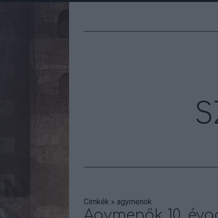
S
Címkék
»
agymenok
Agymenők 10. évad