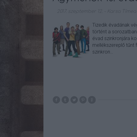
2017. szeptember 12.
-
Karsa Tímea
Tizedik évadának vé
történt a sorozatban
évad szinkronjára ko
mellékszereplő tűnt 
szinkron…