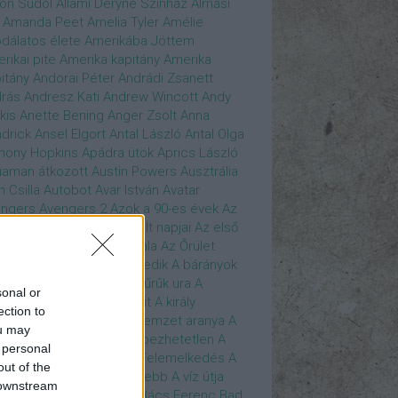
son Sudol
Állami Déryné Színház
Almási
Amanda Peet
Amelia Tyler
Amélie
dálatos élete
Amerikába Jöttem
rikai pite
Amerika kapitány
Amerika
itány
Andorai Péter
Andrádi Zsanett
rás
Andresz Kati
Andrew Wincott
Andy
kis
Anette Bening
Anger Zsolt
Anna
drick
Ansel Elgort
Antal László
Antal Olga
hony Hopkins
Apádra ütök
Aprics László
uaman
átkozott
Austin Powers
Ausztrália
h Csilla
Autobot
Avar István
Avatar
ngers
Avengers 2
Azok a 90-es évek
Az
edő Erő
Az eljövendő múlt napjai
Az első
szúálló
Az igazság hajnala
Az Őrület
verzumában
Az Utolsó Jedik
A bárányok
lgatnak
A bérgyilkos
A gyűrűk ura
A
sonal or
gya és a Darázs
A hobbit
A király
ection to
széde
A kis hableány
A nemzet aranya
A
ou may
re Dame i toronyőr
A sebezhetetlen
A
 personal
ét lovag
A sötét lovag - Felemelkedés
A
out of the
mszéd nője mindig zöldebb
A víz útja
 downstream
y Driver
Bácskai János
Bács Ferenc
Bad