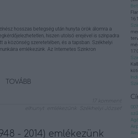
Bet
Fla
16:
Szi
színész hosszas betegség után hunyta örök álomra a
mer
gkérdőjelezhetetlen, hiszen utolsó erejével is színpadra
ter
rdött a közönség szeretetében, és a tapsban. Székhelyi
még
munkáira emlékezünk. Az Internetes Szinkron
17:
Szi
KalE
köt
Ind
TOVÁBB
Szi
C
17
komment
007
elhunyt
emlékezünk
Székhelyi József
szű
Agá
Air
1948 - 2014) emlékezünk
Ale