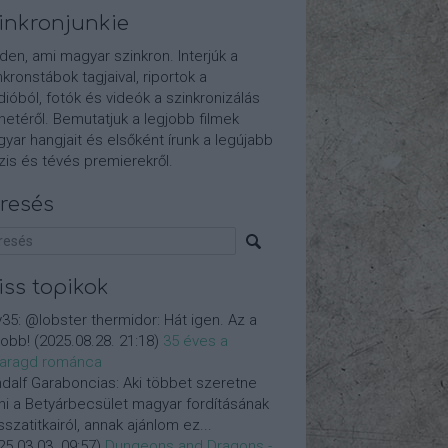
inkronjunkie
den, ami magyar szinkron. Interjúk a
nkronstábok tagjaival, riportok a
dióból, fotók és videók a szinkronizálás
etéről. Bemutatjuk a legjobb filmek
yar hangjait és elsőként írunk a legújabb
is és tévés premierekről.
resés
iss topikok
y35:
@lobster thermidor: Hát igen. Az a
jobb!
(
2025.08.28. 21:18
)
35 éves a
aragd románca
dalf Garaboncias:
Aki többet szeretne
ni a Betyárbecsület magyar fordításának
isszatitkairól, annak ajánlom ez...
25.03.03. 09:57
)
Dungeons and Dragons -