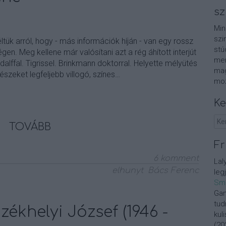
sz
Min
szi
tük arról, hogy - más információk híján - van egy rossz
stú
en. Meg kellene már valósítani azt a rég áhított interjút
men
alffal. Tigrissel. Brinkmann doktorral. Helyette mélyütés
mag
észeket legfeljebb villogó, színes…
moz
Ke
TOVÁBB
Fr
6
komment
Lal
elhunyt
Bács Ferenc
leg
Sm
Gan
tud
ékhelyi József (1946 -
kul
(
20