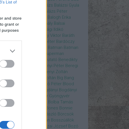
B’s List of
ys
Bajos csajok
bakik
Balázs
Balázsi Gyula
ázs Ági
Balázs Andrea
Balázs Péter
durs Gate 3
Balogh Anna
Balogh Erika
er and store
ogh Mix Stúdió
Balog Mihály
Balsai
to grant or
ika
Bánfalvi Eszter
Bánsági Ildikó
ed purposes
abás Kiss Zoltán
Baradlay Viktor
Baráth
ván
Barát Attia
Barbinek Péter
Bardóczy
la
Bartsch Kata
Básti Juli
Batman
Batman
erman ellen
Batman v Superman
tlejuice
Békés Itala
bemutató
Benedikty
cell
Benkő Péter
Bercsényi Péter
Beregi
er
Bertalan Ágnes
Berzsenyi Zoltán
enczi Árpád
Bezerédi Zoltán
Big Bang
ia Kft.
Blake Lively
Blaskó Péter
Blood
 Wine
Bodrogi Gyula
Bogdányi
Bogdányi
nilla
Bognár Anna
Bognár Gyöngyvér
gnár Tamás
Bognár Zsolt
Bolba Tamás
dog Gábor
Bolla Róbert
Bones
Bonnie
t
Borbás Gabi
Borbély László
Börcsök
kő
Boros Zoltán
Bor Zoltán
Bosszúállók
ár Endre
Both András
Bozai József
Bozó