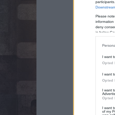
participants
Downstream 
Please note
information 
deny consent
in below Go
Persona
I want t
Opted 
I want t
Opted 
I want 
Advertis
Opted 
I want t
of my P
was col