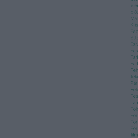
el
elő
Már
Kri
Esz
étt
Ezr
Far
Far
Far
Feh
fek
Pár
Fel
Fes
Ta
Föl
For
For
Fór
film