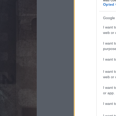
Opted 
Google 
I want t
web or d
I want t
purpose
I want 
I want t
web or d
I want t
or app.
I want t
I want t