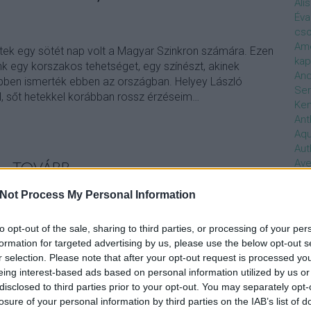
Ali
Éva
cso
Ame
ntek egy sötét nap volt a Magyar Szinkron számára. Ezen
kap
nk egy korszakos tehetséget, egy színészt, akinek
And
öbben ismerték ebben az országban. Helyey László
Ser
l, sőt hetekkel korábban rossz érzéseim…
Ken
Ant
Aq
Aut
Ave
TOVÁBB
Ébr
bos
Not Process My Personal Information
Uni
Szólj hozzá!
hal
to opt-out of the sale, sharing to third parties, or processing of your per
ékezés
elhunyt
Mátyás király
Morgan Freeman
Han
formation for targeted advertising by us, please use the below opt-out s
ld Sutherland
Helyey László
Gérard Dépardieu
be
r selection. Please note that after your opt-out request is processed y
Not
eing interest-based ads based on personal information utilized by us or
söt
disclosed to third parties prior to your opt-out. You may separately opt-
szo
losure of your personal information by third parties on the IAB’s list of
Bab