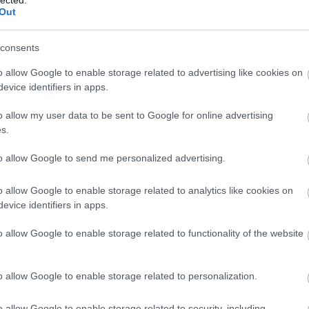
And
Out
Jo
bos
consents
Jak
Cam
o allow Google to enable storage related to advertising like cookies on
Jo
evice identifiers in apps.
Da
Chr
o allow my user data to be sent to Google for online advertising
Chr
s.
Gr
Esz
to allow Google to send me personalized advertising.
Csa
Rób
o allow Google to enable storage related to analytics like cookies on
Atti
evice identifiers in apps.
Cse
Csi
o allow Google to enable storage related to functionality of the website
Cs
Cső
Csu
o allow Google to enable storage related to personalization.
Csu
Sá
o allow Google to enable storage related to security, including