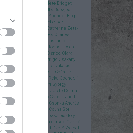
rea
Bozsó Péter
Brian élete
Bridget
nes
Brie Larson
Bruce Willis
Bűbájos
zorkák
Bubik István
Bud Spencer
Buga
ab
bukott birodalom
Bumblebee
eron Diaz
Casablanca
Catherine Zeta-
nes
CD Projekt Red
Charles
Charles
nce
Charmed
Chicago
christian bale
istopher Eccleston
christopher nolan
is Hemsworth
címadás
Clarice
Clark
egg
Columbo
Crespo Rodrigo
Csákányi
ter
Csákányi László
Családi vakáció
nkó Zoltán
Császár Angela
Császár
ert
Cseke Péter
Csellár Réka
Csengeri
la
Csere Ágnes
Cserhalmi György
rnák János
Csiby Gergely
Csifó Dorina
llagok Háborúja
Csodanő
Csoma Judit
omós Mari
Csondor Kata
Csonka András
re Gábor
Csörögi István
Csuha Bori
ha Lajos
Csuja Imre
Csupasz pisztoly
rka László
Csűrös Karola
cursed
Cvetkó
ndor
Cyborg
Czető Roland
Czető Zsanett