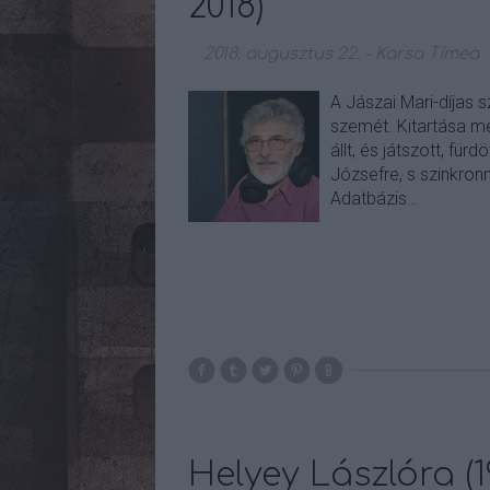
2018)
2018. augusztus 22.
-
Karsa Tímea
A Jászai Mari-díjas 
szemét. Kitartása me
állt, és játszott, fü
Józsefre, s szinkron
Adatbázis…
Helyey Lászlóra (