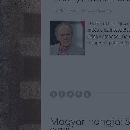
2019. április 16.
-
merlinicus
Pont két hete beszél
érzés a szerkesztőség
Bács Ferenccel. Gand
és üresség. Az első r
Magyar hangja: Sz