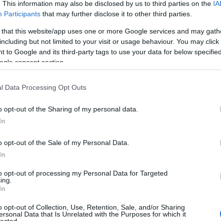
. This information may also be disclosed by us to third parties on the
IA
Bo
Participants
that may further disclose it to other third parties.
Bal
Bal
 that this website/app uses one or more Google services and may gath
Bal
including but not limited to your visit or usage behaviour. You may click 
Món
 to Google and its third-party tags to use your data for below specifi
Bar
ogle consent section.
Ist
Atti
l Data Processing Opt Outs
Sup
Bee
o opt-out of the Sharing of my personal data.
Mar
In
Pét
Bes
o opt-out of the Sale of my Personal Data.
Med
and
In
Tita
to opt-out of processing my Personal Data for Targeted
Bo
ing.
Bol
In
Hun
Eni
o opt-out of Collection, Use, Retention, Sale, and/or Sharing
ersonal Data that Is Unrelated with the Purposes for which it
Bot
lected.