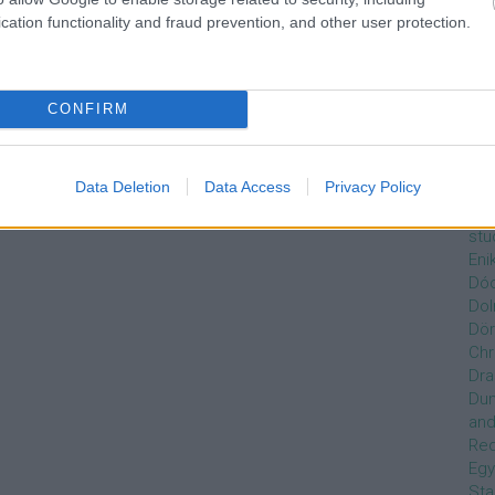
Czi
cation functionality and fraud prevention, and other user protection.
Gre
Dán
Dav
Day
CONFIRM
de
Ro
Dél
Data Deletion
Data Access
Privacy Policy
Zso
Dez
stu
Eni
Dóc
Dol
Dör
Chr
Dra
Du
and
Re
Egy
Sta