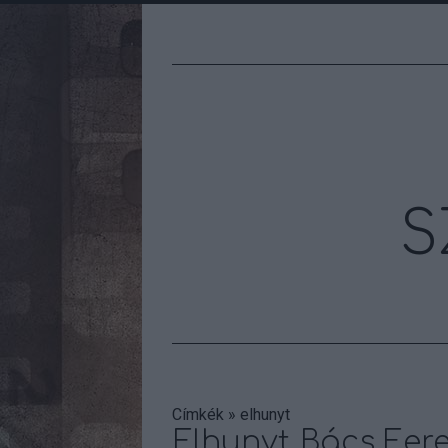
S
Címkék
»
elhunyt
Elhunyt Bács Fer