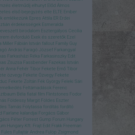
emzés
életműdíj
elhunyt
Előd Álmos
zetes
első bejegyzés
elte
ELTE
Ember
k
emlékezünk
Epres Attila
ER
Erdei
sztián
érdekességek
Esmeralda
eveszett birodalom
Esztergályos Cecília
erem
évforduló
Exek és szeretők
Ezel
a Miller
Fábián István
fallout
Family Guy
agó András
Faragó József
Farkangyal
kas
Farkasházi Réka
Farkasinszky Edit
kas Zsuzsa
Fassbender
Fazekas István
ér Anna
Fehér Tibor
Fekete Ernő Tibor
ete özvegy
Fekete Özvegy
Fekete
duc
Fekete Zoltán
Fék György
Feleki Sári
emelkedés
Feltámadások
Ferenc
ztbaum Béla
fiatal
film
Flintstones
Fodor
más
Földessy Margit
Földes Eszter
des Tamás
Folytassa
fordítás
fordító
d Fairlane kalandjai
Forgács Gábor
gács Péter
Forrest Gump
Forum Hungary
um Hungary Kft.
Frajt Edit
Frakk
Freeman
Füles
Fullajtár Andrea
Fülöp Zsigmond