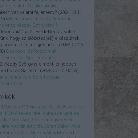
yárbecsület - Szinkronkritika
nkerr:
Van valami fejlemény?
(
2024.10.11.
19
)
Mit Érdemes Tudni Az Amerikai
nkronszínészek Sztrájkjáról?
linicus:
@Csan1: Eredetileg az volt a
vünk, hogy az előzetes(ek) elkészülnek
 bőven a film megjelenés...
(
2024.07.26.
00
)
Deadpool és Rozsomák -
nkronkritika - Spoilermentes
l:
Kézdy György is elment, én jobban
öm hozzá Sallahot.
(
2023.07.17. 00:56
)
iana Jones és a Sors tárcsája -
nkronkritika
ímkék
100 éves
101 kiskutya
18+
2005
40 éves
z
4400
80 éves
Ábel Anita
ace ventura
rdy Gábor
Age of Ultron
agymenok
plane
Aladdin
alapítás
Albert Gábor
Álca
x Borstein
Alex Norton
Alföldi Róbert