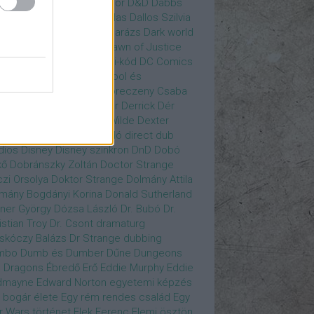
gány Judit
Czvetkó Sándor
D&D
Dabbs
er
Dagobert McChip
Dallas
Dallos Szilvia
yi Krisztián
Dan Fogler
Darázs
Dark world
id Bowie
David Morse
Dawn of Justice
s of Future Past
Da Vinci-kód
DC Comics
adpool
Deadpool
Deadpool és
zsomák
Dead To Me
Debreczeny Csaba
 királynője
Denevérember
Derrick
Dér
lt
Dévai Balázs
Devora Wilde
Dexter
sőffy Rajz Katalin
díjátadó
direct dub
dios
Disney
Disney szinkron
DnD
Dobó
kő
Dobránszky Zoltán
Doctor Strange
zi Orsolya
Doktor Strange
Dolmány Attila
mány Bogdányi Korina
Donald Sutherland
ner György
Dózsa László
Dr. Bubó
Dr.
istian Troy
Dr. Csont
dramaturg
skóczy Balázs
Dr Strange
dubbing
mbo
Dumb és Dumber
Dűne
Dungeons
 Dragons
Ébredő Erő
Eddie Murphy
Eddie
dmayne
Edward Norton
egyetemi képzés
 bogár élete
Egy rém rendes család
Egy
r Wars történet
Elek Ferenc
Elemi ösztön