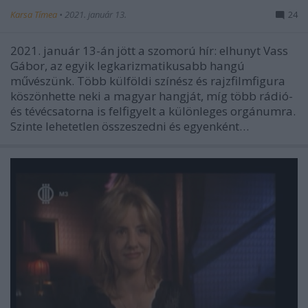
Karsa Tímea
•
2021. január 13.
24
2021. január 13-án jött a szomorú hír: elhunyt Vass
Gábor, az egyik legkarizmatikusabb hangú
művészünk. Több külföldi színész és rajzfilmfigura
köszönhette neki a magyar hangját, míg több rádió-
és tévécsatorna is felfigyelt a különleges orgánumra.
Szinte lehetetlen összeszedni és egyenként…