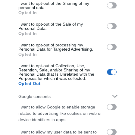
not limited to your visit or usage behaviour. You may click to
I want to opt-out of the Sharing of my
personal data.
grant or deny consent to Google and its third-party tags to
Opted In
use your data for below specified purposes in below Google
consent section.
I want to opt-out of the Sale of my
Personal Data.
Opted In
I want to opt-out of processing my
Personal Data for Targeted Advertising.
Opted In
I want to opt-out of Collection, Use,
Retention, Sale, and/or Sharing of my
Szinkronlegendák Portrésorozat -
Personal Data that Is Unrelated with the
Purposes for which it was collected.
Selmeczi Roland
Opted Out
paddyd
•
2019. szeptember 30.
2
Google consents
I want to allow Google to enable storage
Sokszor és sokat írtunk már évfordulóik kapcsán
related to advertising like cookies on web or
korábbi filmek magyar szinkronjáról, ahol
device identifiers in apps.
minduntalan említésre kerültek a kor nagy színészei.
Közülük azonban már sokan nincsenek velünk, így
I want to allow my user data to be sent to