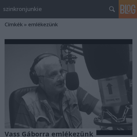
szinkronjunkie
Címkék
»
emlékezünk
Vass Gáborra emlékezünk