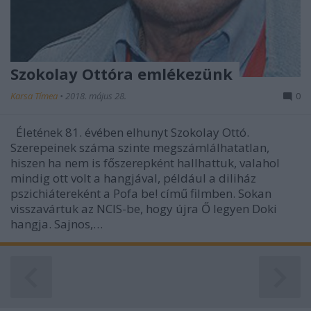
Szokolay Ottóra emlékezünk
Karsa Tímea
•
2018. május 28.
0
Életének 81. évében elhunyt Szokolay Ottó.
Szerepeinek száma szinte megszámlálhatatlan,
hiszen ha nem is főszerepként hallhattuk, valahol
mindig ott volt a hangjával, például a diliház
pszichiátereként a Pofa be! című filmben. Sokan
visszavártuk az NCIS-be, hogy újra Ő legyen Doki
hangja. Sajnos,…