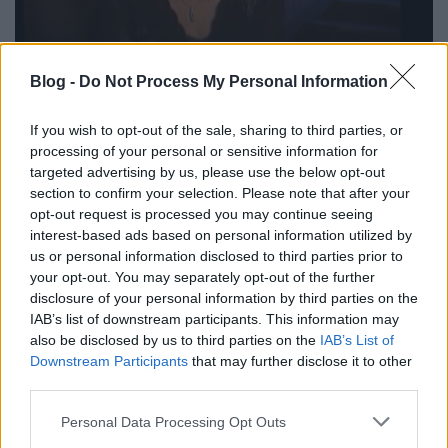
Blog -
Do Not Process My Personal Information
Szinkronlegendák Portrésorozat -
Prókai Annamária
If you wish to opt-out of the sale, sharing to third parties, or
processing of your personal or sensitive information for
paddyd
•
2019. november 07.
1
targeted advertising by us, please use the below opt-out
section to confirm your selection. Please note that after your
Eredetileg táncosnak készült, később rengeteg
opt-out request is processed you may continue seeing
színházi darabban és tévésorozatban láttuk, mégis
interest-based ads based on personal information utilized by
talán a hangja miatt emlékszünk rá a legtöbben. Túl
us or personal information disclosed to third parties prior to
korán ment el, hiszen még mindig csak 56 éves
your opt-out. You may separately opt-out of the further
lenne. Nemrég indult portrésorozatunk második
disclosure of your personal information by third parties on the
szereplője a csodás Prókai Annamária. A színésznő
IAB’s list of downstream participants. This information may
1963.…
also be disclosed by us to third parties on the
IAB’s List of
Downstream Participants
that may further disclose it to other
third parties.
Please note that this website/app uses one or more Google
Personal Data Processing Opt Outs
services and may gather and store information including but