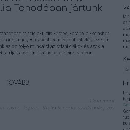
ália Tanodában jártunk
sz
Min
szi
stú
ánpótlása mindig aktuális kérdés, korábbi cikkeinkben
men
Studiorol, amely Budapest legnevesebb iskolája ezen a
mag
nk az ott folyó munkáról az ottani diákok és azok a
moz
et tanítják a szinkronizálás rejtelmeire. Nagyon…
Ke
TOVÁBB
Fr
Lal
leg
1
komment
Sm
on
iskola
képzés
thália tanoda
szinkronképzés
Gan
tud
kul
(
20