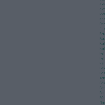
el
elő
Már
Kri
Esz
étt
Ezr
Far
Far
Far
Feh
Fek
Pár
Fel
Fes
Ta
Föl
For
For
Fór
film