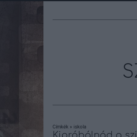
S
Címkék
»
iskola
Kipróbálnád a szi