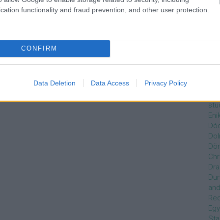
Czi
cation functionality and fraud prevention, and other user protection.
Gre
Dán
Dav
Day
CONFIRM
de
Ro
Dél
Data Deletion
Data Access
Privacy Policy
Zso
Dez
stu
Eni
Dóc
Dol
Dör
Chr
Dra
Du
and
Re
Egy
Sta