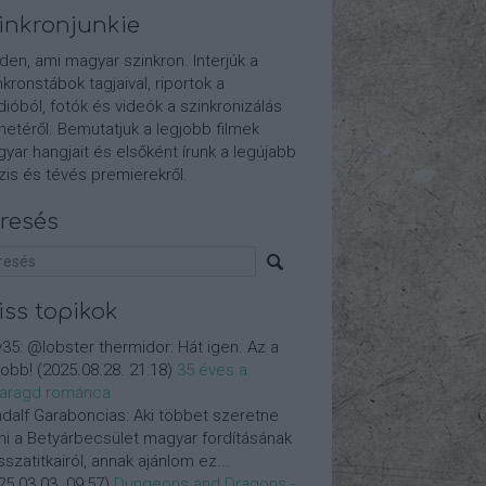
inkronjunkie
den, ami magyar szinkron. Interjúk a
nkronstábok tagjaival, riportok a
dióból, fotók és videók a szinkronizálás
etéről. Bemutatjuk a legjobb filmek
yar hangjait és elsőként írunk a legújabb
is és tévés premierekről.
resés
iss topikok
y35:
@lobster thermidor: Hát igen. Az a
jobb!
(
2025.08.28. 21:18
)
35 éves a
aragd románca
dalf Garaboncias:
Aki többet szeretne
ni a Betyárbecsület magyar fordításának
isszatitkairól, annak ajánlom ez...
25.03.03. 09:57
)
Dungeons and Dragons -