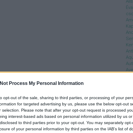
Ali
Éva
cso
Ame
Kap
And
Ser
Ken
Ant
Aq
Aut
Ave
Ébr
bos
Not Process My Personal Information
Uni
hal
to opt-out of the sale, sharing to third parties, or processing of your per
Han
formation for targeted advertising by us, please use the below opt-out s
be
r selection. Please note that after your opt-out request is processed y
Not
eing interest-based ads based on personal information utilized by us or
söt
disclosed to third parties prior to your opt-out. You may separately opt-
szo
losure of your personal information by third parties on the IAB’s list of
Bab