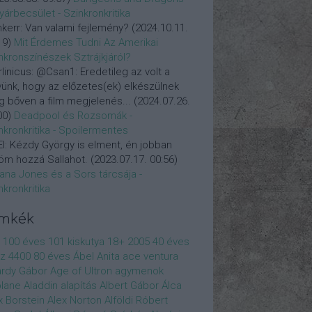
yárbecsület - Szinkronkritika
nkerr:
Van valami fejlemény?
(
2024.10.11.
19
)
Mit Érdemes Tudni Az Amerikai
nkronszínészek Sztrájkjáról?
linicus:
@Csan1: Eredetileg az volt a
vünk, hogy az előzetes(ek) elkészülnek
 bőven a film megjelenés...
(
2024.07.26.
00
)
Deadpool és Rozsomák -
nkronkritika - Spoilermentes
l:
Kézdy György is elment, én jobban
öm hozzá Sallahot.
(
2023.07.17. 00:56
)
iana Jones és a Sors tárcsája -
nkronkritika
ímkék
100 éves
101 kiskutya
18+
2005
40 éves
z
4400
80 éves
Ábel Anita
ace ventura
rdy Gábor
Age of Ultron
agymenok
plane
Aladdin
alapítás
Albert Gábor
Álca
x Borstein
Alex Norton
Alföldi Róbert