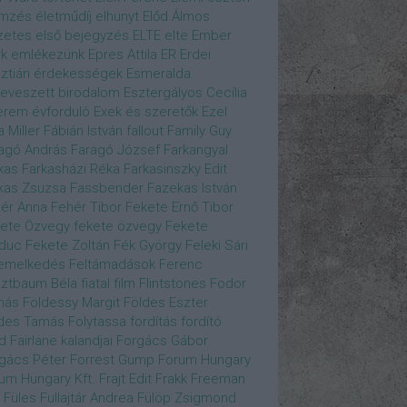
emzés
életműdíj
elhunyt
Előd Álmos
zetes
első bejegyzés
ELTE
elte
Ember
k
emlékezünk
Epres Attila
ER
Erdei
sztián
érdekességek
Esmeralda
eveszett birodalom
Esztergályos Cecília
erem
évforduló
Exek és szeretők
Ezel
a Miller
Fábián István
fallout
Family Guy
agó András
Faragó József
Farkangyal
kas
Farkasházi Réka
Farkasinszky Edit
kas Zsuzsa
Fassbender
Fazekas István
ér Anna
Fehér Tibor
Fekete Ernő Tibor
ete Özvegy
fekete özvegy
Fekete
duc
Fekete Zoltán
Fék György
Feleki Sári
emelkedés
Feltámadások
Ferenc
ztbaum Béla
fiatal
film
Flintstones
Fodor
más
Földessy Margit
Földes Eszter
des Tamás
Folytassa
fordítás
fordító
d Fairlane kalandjai
Forgács Gábor
gács Péter
Forrest Gump
Forum Hungary
um Hungary Kft.
Frajt Edit
Frakk
Freeman
Füles
Fullajtár Andrea
Fülöp Zsigmond