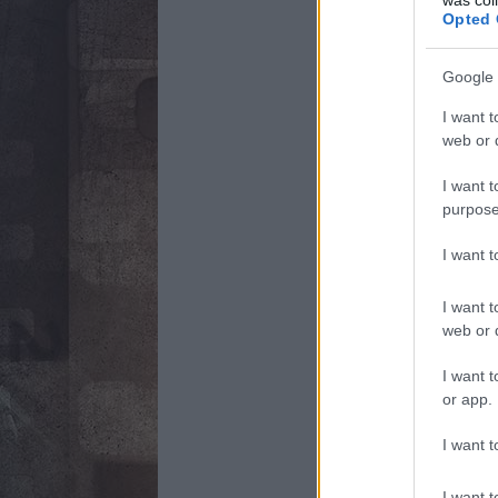
Opted 
Google 
I want t
web or d
I want t
purpose
I want 
I want t
web or d
I want t
or app.
I want t
I want t