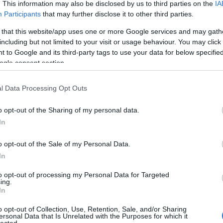
. This information may also be disclosed by us to third parties on the
IA
Bo
Participants
that may further disclose it to other third parties.
Bal
Bal
 that this website/app uses one or more Google services and may gath
Bal
including but not limited to your visit or usage behaviour. You may click 
Món
 to Google and its third-party tags to use your data for below specifi
Bar
ogle consent section.
Ist
Atti
l Data Processing Opt Outs
Sup
Bee
o opt-out of the Sharing of my personal data.
Mar
In
Pét
Bes
o opt-out of the Sale of my Personal Data.
Med
and
In
Tita
to opt-out of processing my Personal Data for Targeted
Bo
ing.
Bol
In
Hun
Eni
o opt-out of Collection, Use, Retention, Sale, and/or Sharing
ersonal Data that Is Unrelated with the Purposes for which it
Bot
lected.