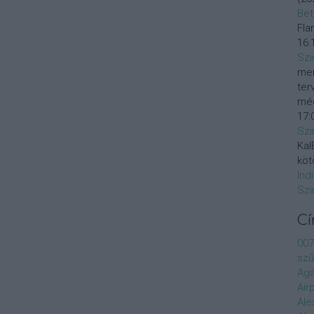
Bet
Fla
16:
Szi
mer
ter
még
17:
Szi
KalE
köt
Ind
Szi
C
007
szű
Agá
Air
Ale