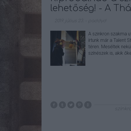
lehetőség! - A Th
2019. július 23.
-
paddyd
A szinkron szakma ut
írtunk már a Talent 
téren. Meséltek nekü
színészek is, akik ők
szinkr