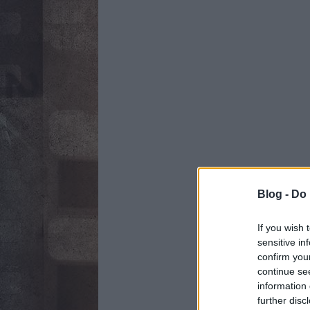
Blog -
Do 
If you wish 
sensitive in
confirm you
continue se
information 
further disc