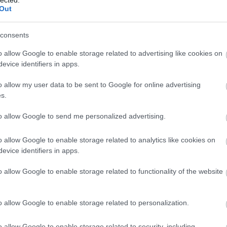
And
Out
Jo
bos
consents
Jak
Cam
o allow Google to enable storage related to advertising like cookies on
Jo
evice identifiers in apps.
Da
Chr
o allow my user data to be sent to Google for online advertising
Chr
s.
Gr
Esz
to allow Google to send me personalized advertising.
Csa
Rób
o allow Google to enable storage related to analytics like cookies on
Atti
evice identifiers in apps.
Cse
Csi
o allow Google to enable storage related to functionality of the website
Cs
Cső
Csu
o allow Google to enable storage related to personalization.
Csu
Sá
o allow Google to enable storage related to security, including