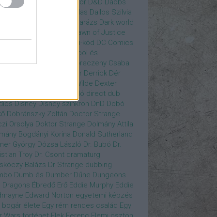
gány Judit
Czvetkó Sándor
D&D
Dabbs
er
Dagobert McChip
Dallas
Dallos Szilvia
yi Krisztián
Dan Fogler
Darázs
Dark world
id Bowie
David Morse
Dawn of Justice
s of Future Past
Da Vinci-kód
DC Comics
adpool
Deadpool
Deadpool és
zsomák
Dead To Me
Debreczeny Csaba
 királynője
Denevérember
Derrick
Dér
lt
Dévai Balázs
Devora Wilde
Dexter
sőffy Rajz Katalin
díjátadó
direct dub
dios
Disney
Disney szinkron
DnD
Dobó
kő
Dobránszky Zoltán
Doctor Strange
zi Orsolya
Doktor Strange
Dolmány Attila
mány Bogdányi Korina
Donald Sutherland
ner György
Dózsa László
Dr. Bubó
Dr.
istian Troy
Dr. Csont
dramaturg
skóczy Balázs
Dr Strange
dubbing
mbo
Dumb és Dumber
Dűne
Dungeons
 Dragons
Ébredő Erő
Eddie Murphy
Eddie
dmayne
Edward Norton
egyetemi képzés
 bogár élete
Egy rém rendes család
Egy
r Wars történet
Elek Ferenc
Elemi ösztön