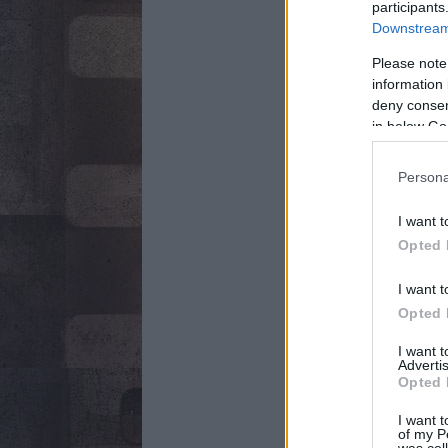
participants
Downstream 
Please note
information 
deny consent
in below Go
Persona
I want t
Opted 
I want t
Opted 
I want 
Advertis
Opted 
I want t
of my P
was col