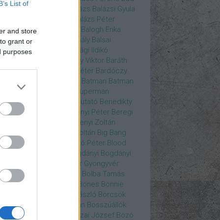
B’s List of
ys
Bajos csajok
bakik
Balázs
Balázsi Gyula
ázs Ági
Balázs Andrea
Balázs Péter
durs Gate 3
Balogh Anna
Balogh Erika
er and store
ogh Mix Stúdió
Balog Mihály
Balsai
to grant or
ika
Bánfalvi Eszter
Bánsági Ildikó
ed purposes
abás Kiss Zoltán
Baradlay Viktor
Baráth
ván
Barát Attia
Barbinek Péter
Bardóczy
la
Bartsch Kata
Básti Juli
Batman
Batman
erman ellen
Batman v Superman
tlejuice
Békés Itala
bemutató
Benedikty
cell
Benkő Péter
Bercsényi Péter
Beregi
er
Bertalan Ágnes
Berzsenyi Zoltán
enczi Árpád
Bezerédi Zoltán
Big Bang
ia Kft.
Blake Lively
Blaskó Péter
Blood
 Wine
Bodrogi Gyula
Bogdányi
Bogdányi
nilla
Bognár Anna
Bognár Gyöngyvér
gnár Tamás
Bognár Zsolt
Bolba Tamás
dog Gábor
Bolla Róbert
Bones
Bonnie
t
Borbás Gabi
Borbély László
Börcsök
kő
Boros Zoltán
Bor Zoltán
Bosszúállók
ár Endre
Both András
Bozai József
Bozó