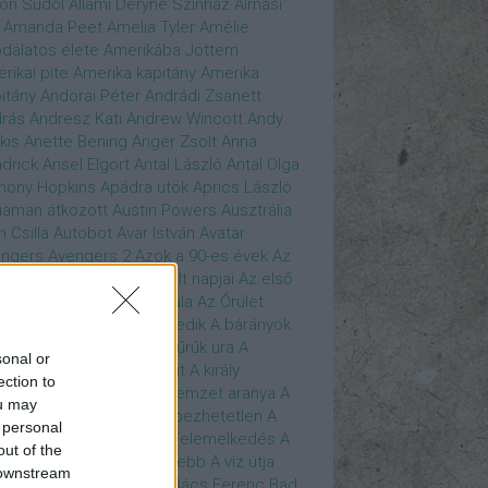
son Sudol
Állami Déryné Színház
Almási
Amanda Peet
Amelia Tyler
Amélie
dálatos élete
Amerikába Jöttem
rikai pite
Amerika kapitány
Amerika
itány
Andorai Péter
Andrádi Zsanett
rás
Andresz Kati
Andrew Wincott
Andy
kis
Anette Bening
Anger Zsolt
Anna
drick
Ansel Elgort
Antal László
Antal Olga
hony Hopkins
Apádra ütök
Aprics László
uaman
átkozott
Austin Powers
Ausztrália
h Csilla
Autobot
Avar István
Avatar
ngers
Avengers 2
Azok a 90-es évek
Az
edő Erő
Az eljövendő múlt napjai
Az első
szúálló
Az igazság hajnala
Az Őrület
verzumában
Az Utolsó Jedik
A bárányok
lgatnak
A bérgyilkos
A gyűrűk ura
A
sonal or
gya és a Darázs
A hobbit
A király
ection to
széde
A kis hableány
A nemzet aranya
A
ou may
re Dame i toronyőr
A sebezhetetlen
A
 personal
ét lovag
A sötét lovag - Felemelkedés
A
out of the
mszéd nője mindig zöldebb
A víz útja
 downstream
y Driver
Bácskai János
Bács Ferenc
Bad