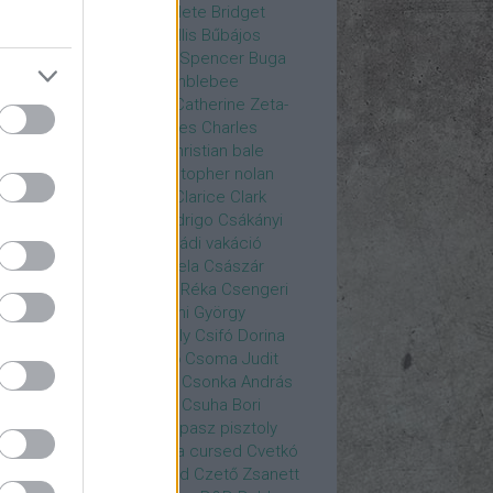
rea
Bozsó Péter
Brian élete
Bridget
nes
Brie Larson
Bruce Willis
Bűbájos
zorkák
Bubik István
Bud Spencer
Buga
ab
bukott birodalom
Bumblebee
eron Diaz
Casablanca
Catherine Zeta-
nes
CD Projekt Red
Charles
Charles
nce
Charmed
Chicago
christian bale
istopher Eccleston
christopher nolan
is Hemsworth
címadás
Clarice
Clark
egg
Columbo
Crespo Rodrigo
Csákányi
ter
Csákányi László
Családi vakáció
nkó Zoltán
Császár Angela
Császár
ert
Cseke Péter
Csellár Réka
Csengeri
la
Csere Ágnes
Cserhalmi György
rnák János
Csiby Gergely
Csifó Dorina
llagok Háborúja
Csodanő
Csoma Judit
omós Mari
Csondor Kata
Csonka András
re Gábor
Csörögi István
Csuha Bori
ha Lajos
Csuja Imre
Csupasz pisztoly
rka László
Csűrös Karola
cursed
Cvetkó
ndor
Cyborg
Czető Roland
Czető Zsanett